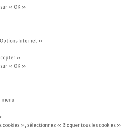
t sur « OK »
 Options Internet »
ccepter »
t sur « OK »
de menu
»
 cookies », sélectionnez « Bloquer tous les cookies »