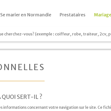
Le jour J
Se marier en Normandie
Prestataires
Mariage
Préparatifs
Le lendemain
Cadeaux
ONNELLES
 QUOI SERT-IL ?
es informations concernant votre navigation sur le site. Ce fich