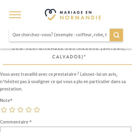
DÉPOSER UN AVIS SUR " PIVOINE - FLEURISTE
ÉCO-RESPONSABLE SUR MESURE (BAYEUX,
CALVADOS)"
Vous avez travaillé avec ce prestataire ? Laissez-lui un avis,
n'hésitez pas à souligner ce qui vous a plu en particulier dans sa
prestation.
Note
*
1/5
2/5
3/5
4/5
5/5
Commentaire
*