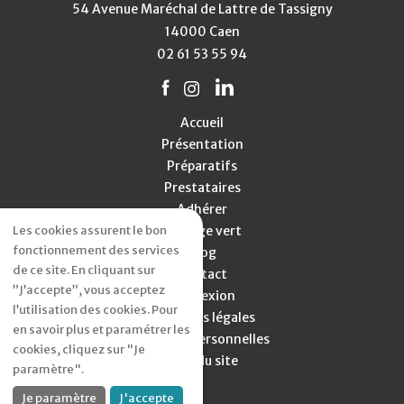
54 Avenue Maréchal de Lattre de Tassigny
14000 Caen
02 61 53 55 94
Accueil
Présentation
Préparatifs
Prestataires
Adhérer
Mariage vert
Les cookies assurent le bon
fonctionnement des services
Blog
de ce site. En cliquant sur
Contact
”J’accepte”, vous acceptez
Connexion
l’utilisation des cookies. Pour
Mentions légales
en savoir plus et paramétrer les
Données personnelles
cookies, cliquez sur "Je
Plan du site
paramètre".
Je paramètre
J'accepte