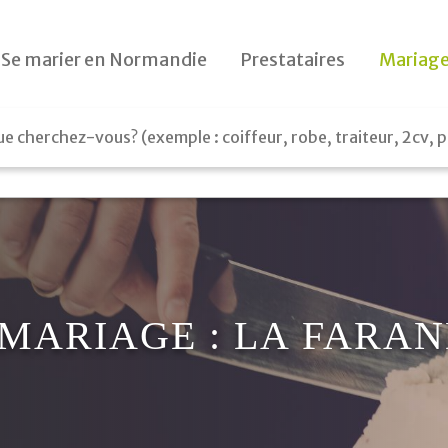
Le jour J
Se marier en Normandie
Prestataires
Mariage
Préparatifs
Le lendemain
Cadeaux
MARIAGE : LA FARA