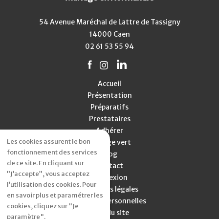
54 Avenue Maréchal de Lattre de Tassigny
14000 Caen
02 61 53 55 94
Accueil
Présentation
Préparatifs
Prestataires
Adhérer
Les cookies assurent le bon
Mariage vert
fonctionnement des services
Blog
de ce site. En cliquant sur
Contact
”J’accepte”, vous acceptez
Connexion
l’utilisation des cookies. Pour
Mentions légales
en savoir plus et paramétrer les
Données personnelles
cookies, cliquez sur "Je
Plan du site
paramètre".